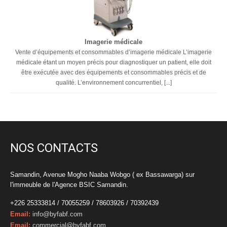
Imagerie médicale
Vente d’équipements et consommables d’imagerie médicale L’imagerie
médicale étant un moyen précis pour diagnostiquer un patient, elle doit
être exécutée avec des équipements et consommables précis et de
qualité. L’environnement concurrentiel, [...]
NOS CONTACTS
Samandin, Avenue Mogho Naaba Wobgo ( ex Bassawarga) sur
l'immeuble de l'Agence BSIC Samandin.
+226 25333814 / 70055259 / 78603926 / 70392439
Email:
info@byfabf.com
Email:
commercial@byfabf.com